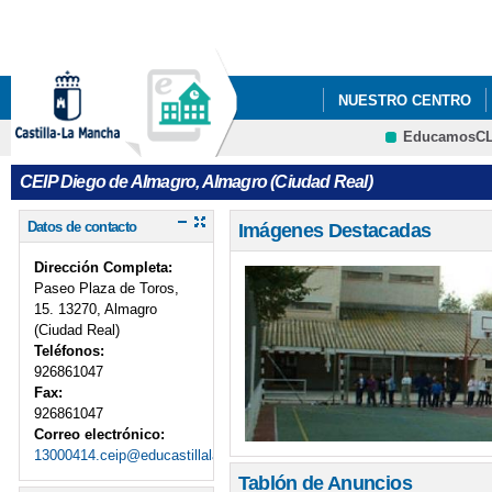
Pa
co
pri
NUESTRO CENTRO
EducamosC
CRFP
CEIP Diego de Almagro, Almagro (Ciudad Real)
Datos de contacto
Imágenes Destacadas
Dirección Completa:
Paseo Plaza de Toros,
15. 13270, Almagro
(Ciudad Real)
Teléfonos:
926861047
Fax:
926861047
Correo electrónico:
13000414.ceip@educastillalamancha.es
Tablón de Anuncios