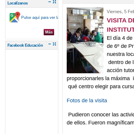
Localízanos
Viernes, 5 Fe
Pulse aquí para ver la ubicación en el mapa
VISITA 
INSTITU
Más
El día 4 d
de 6º de Pr
Facebook Educación
nuestra loc
dentro de l
acción tutor
proporcionarles la máxima i
qué centro elegir para curs
Fotos de la visita
Pudieron conocer las activ
de ellos. Fueron magnífica